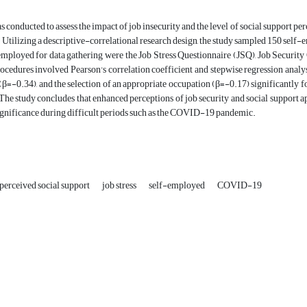
s conducted to assess the impact of job insecurity and the level of social support p
 Utilizing a descriptive-correlational research design, the study sampled 150 se
employed for data gathering were the Job Stress Questionnaire (JSQ), Job Securit
ocedures involved Pearson's correlation coefficient and stepwise regression analys
β=-0.34), and the selection of an appropriate occupation (β=-0.17) significantly fo
. The study concludes that enhanced perceptions of job security and social support 
ignificance during difficult periods such as the COVID-19 pandemic.
perceived social support
job stress
self-employed
COVID-19