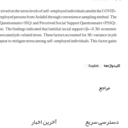
erceived on the stress levels of self-employed individuals amidst the COVID-
lf-employed persons from Ardabil through convenience sampling method. The
y Questionnaire (JSQ), and Perceived Social Support Questionnaire (PSSQ).
is. The findings indicated that familial social support (β=-0.36), economic
recasted job-related stress. These factors accounted for 38% variance in job
appear to mitigate stress among self-employed individuals. This factor gains
کلیدواژه‌ها
English
مراجع
دسترسی سریع
آخرین اخبار