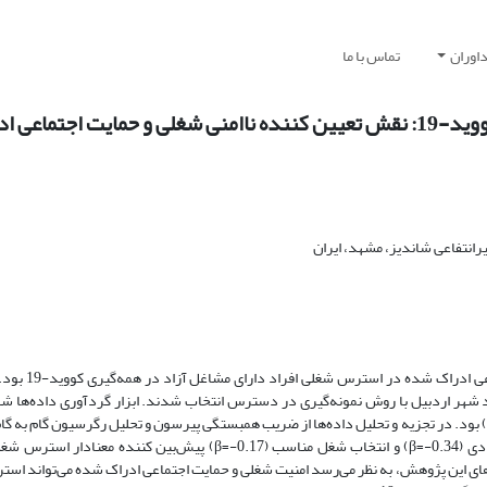
اوران
تماس با ما
 ادراک شده
نتفاعی شاندیز، مشهد، ایران
هدف از پژوهش حاضر بررسی نقش تعیین کن
د 150 نفر از افراد دارای مشاغل آزاد شهر اردبیل با روش نمونه‌گیری در دسترس انتخاب شدند. ابزار گردآوری داد
استرس شغلی (JSQ)، امنیت شغلی (JSQ) و حمایت اجتماعی ادراک‌شده (PSSQ) بود. در تجزیه و تحلیل داده‌ها از ضریب همبستگی پیرسون و تحلیل رگرسیون
نتایج نشان داد که حمایت اجتماعی از سوی خانواده (0.36-=β)، رضایت اقتصادی (0.34-=β) و انتخاب شغل مناسب (0.17-=β) 
یافته‌های این پژوهش، به نظر می‌رسد امنیت شغلی و حمایت اجتماعی ادراک شده می‌تواند اس