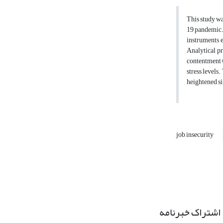
This study wa
19 pandemic.
instruments 
Analytical pr
contentment (
stress levels
heightened s
job insecurity
اشتراک خبرنامه