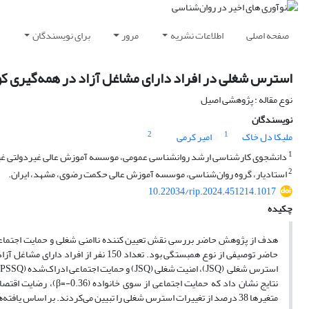
صفحه اصلی
اطلاعات نشریه
مرور
برای نویسندگان
د
استرس شغلی در افراد دارای مشاغل آزاد در همه‌گیری کووید-19: نقش تعیین کننده ناامنی شغلی و حمایت اجتماعی
نوع مقاله : پژوهشی اصیل
نویسندگان
2
1
ملیکا دل خاک
امیر کرمی
1
دانشجوی کارشناسی ارشد روانشناسی عمومی، موسسه آموزش عالی غیردولتی غیرا
2
استادیار، گروه روان‌شناسی، موسسه آموزش عالی حکمت رضوی، مشهد، ایران.
10.22034/rip.2024.451214.1017
چکیده
حاضر توصیفی از نوع همبستگی بود. تعدا
متغیرها 38 درصد از تغییرات استرس شغلی را تبیین می‌کردند. بر اساس 