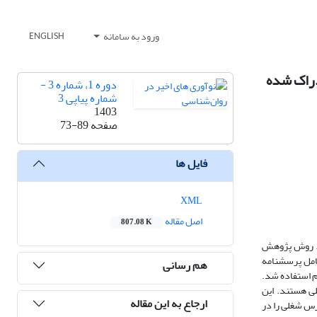
ورود به سامانه
ENGLISH
دوره 1، شماره 3 -
شماره پیاپی 3
1403
صفحه
73-89
فایل ها
XML
اصل مقاله
807.08 K
نده ناامنی شغلی و حمایت اجتماعی ادراک شده در استرس شغلی افراد دارای مشاغل آزاد در همه‌گیری کووید-19 بود. روش پژوهش
ه‌ها شامل پرسشنامه
هم رسانی
 گام به گام استفاده شد.
پیش‌بین کننده معنادار استرس شغلی هستند. این
ارجاع به این مقاله
ترس شغلی را در