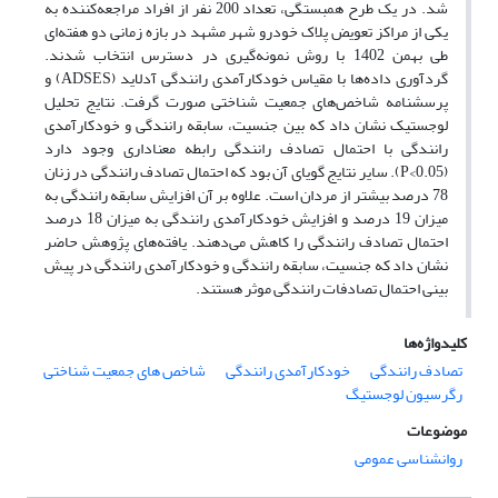
شد. در یک طرح همبستگی، تعداد 200 نفر از افراد مراجعه‌کننده به
یکی از مراکز تعویض پلاک خودرو شهر مشهد در بازه زمانی دو هفته‌ای
طی بهمن 1402 با روش نمونه‌گیری در دسترس انتخاب شدند.
گردآوری داده‌ها با مقیاس خودکارآمدی رانندگی آدلاید (ADSES) و
پرسشنامه شاخص‌های جمعیت شناختی صورت گرفت. نتایج تحلیل
لوجستیک نشان داد که بین جنسیت، سابقه رانندگی و خودکارآمدی
رانندگی با احتمال تصادف رانندگی رابطه معناداری وجود دارد
(0.05>P). سایر نتایج گویای آن بود که احتمال تصادف رانندگی در زنان
78 درصد بیشتر از مردان است. علاوه بر آن افزایش سابقه رانندگی به
میزان 19 درصد و افزایش خودکارآمدی رانندگی به میزان 18 درصد
احتمال تصادف رانندگی را کاهش می‌دهند. یافته‌های پژوهش حاضر
نشان داد که جنسیت، سابقه رانندگی و خودکارآمدی رانندگی در پیش
بینی احتمال تصادفات رانندگی موثر هستند.
کلیدواژه‌ها
تصادف رانندگی
خودکارآمدی رانندگی
شاخص های جمعیت شناختی
رگرسیون لوجستیگ
موضوعات
روانشناسی عمومی