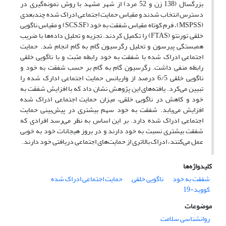
بزرگسال (138 زن و 52 مرد) از شهر مشهد با روش نمونه‌گیری در
دسترس انتخاب شدند و مقیاس حمایت اجتماعی ادراک شده چندبعدی
(MSPSS)، فرم کوتاه مقیاس شفقت به خود (SCS–SF) و مقیاس ناگویی
خلقی تورنتو (FTAS) را تکمیل کردند. تجزیه و تحلیل داده‌ها با ضریب
همبستگی پیرسون و تحلیل رگرسیون گام به گام انجام شد. حمایت
اجتماعی ادراک شده با شفقت به خود رابطه مثبت و با ناگویی خلقی
رابطه منفی داشت. رگرسیون گام به گام بر حسب شفقت به خود و
ناگویی خلقی 6/5 درصد از واریانس حمایت اجتماعی ادارک شده را
تبیین می‌کرد. یافته‌های این پژوهش نشان داد که با افزایش شفقت به
خود و کاهش در ناگویی خلقی، میزان حمایت اجتماعی ادراک شده
افزایش می‌یابد. شفقت به خود سهم بیشتری در پیش‌بینی حمایت
اجتماعی ادراک شده دارد. بر این اساس به نظر می‌رسد افرادی که
شفقت بیشتری نسبت به خود دارند و در بروز هیجانات خود به خوبی
عمل می‌کنند، ادراک بالاتری از حمایت‌های اجتماعی دریافتی خود دارند.
کلیدواژه‌ها
شفقت به خود
ناگویی خلقی
حمایت اجتماعی ادراک شده
کووید-19
موضوعات
روانشناسی سلامت