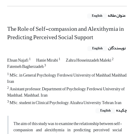
عنوان مقاله
English
The Role of Self-compassion and Alexithymia in
Predicting Perceived Social Support
نویسندگان
English
1
1
2
Ehsan Najafi
Hanie Mirabi
Zahra Hosseinzadeh Maleki
3
Fatemeh Bagherzadeh
1
MSc. in General Psychology, Ferdowsi University of Mashhad, Mashhad,
Iran
2
Assistant professor,, Department of Psychology, Ferdowsi University of
Mashhad. Mashhad. Iran
3
MSc. student in Clinical Psychology, Alzahra University, Tehran, Iran
چکیده
English
The aim of this study was to examine the relationship between self-
compassion and alexithymia in predicting perceived social