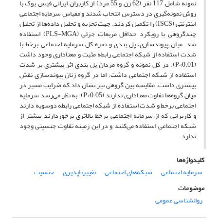
نمونه شامل 117 نفر (62 زن و 55 مرد) از کاربران ایرانی فیس بوک با
روش نمونه‌گیری در دسترس انتخاب شدند و مقیاس سرمایه اجتماعی
اینترنتی (ISCS) را تکمیل کردند. جهت تجزیه و تحلیل داده‌ها از تحلیل
چندگروهی با رویکرد حداقل مربعات جزئی (PLS-MGA) استفاده
شد. میان پیوندسازی، پل بندی و نمره کل سرمایه اجتماعی برخط با
شدت استفاده از شبکه اجتماعی رابطه مثبت و معناداری وجود داشت
(0.01>P). در کل نمونه و گروه مردان پل بندی اثر بیشتری بر شدت
استفاده از شبکه اجتماعی داشت. اما در گروه زنان پیوندسازی نقش
بیشتری داشت. مقایسه بین گروهی نیز نشان داد که ضرایب مسیر در
میان گروه‌ها تفاوت معناداری ندارند (0.05>P). به نظر می‌رسد سرمایه
اجتماعی برخط و شدت استفاده از شبکه اجتماعی رابطه دوسویه دارند
و کاربرانی که از سرمایه اجتماعی برخط بالاتری برخوردارند بیشتر از
شبکه اجتماعی استفاده می‌کنند و در این زمینه تفاوت جنسیتی وجود
ندارد.
کلیدواژه‌ها
سرمایه اجتماعی
شبکه‌های اجتماعی
تغییرناپذیری
جنسیت
موضوعات
روانشناسی عمومی