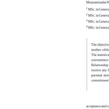
Moazamesadat Ho
1
MSc. in General 
2
MSc. in General 
3
MSc. in General
4
MSc. in General
The objective
mother-child 
The statistic
convenience s
Relationship 
receive any 
parental str
commitment th
acceptance and 