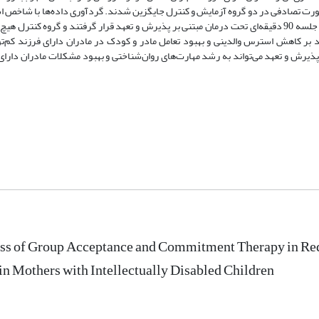
و به‌صورت تصادفی در دو گروه آزمایش و کنترل جایگزین شدند. گردآوری داده‌ها با شاخص
(PSI) و مقیاس رابطه والد-کودک (CPRS) انجام شد. گروه آزمایش به مدت 8 جلسه 90 دقیقه‌ای تحت درمان مبتنی بر پذیرش و تعهد قرار گرفتند و گرو
بر کاهش استرس والدینی و بهبود تعامل مادر و کودک در مادران دارای فرزند کم‌تو
مان مبتنی بر پذیرش و تعهد می‌تواند به رشد مهارت‌های روان‌شناختی و بهبود مشکلات مادران دارا
ess of Group Acceptance and Commitment Therapy in Red
 in Mothers with Intellectually Disabled Children