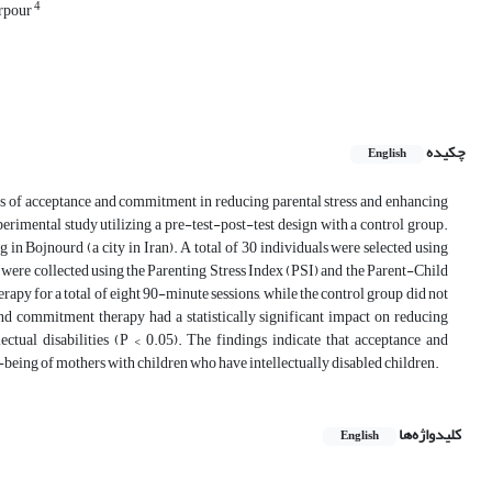
4
rpour
چکیده
English
ples of acceptance and commitment in reducing parental stress and enhancing
erimental study utilizing a pre-test-post-test design with a control group.
g in Bojnourd (a city in Iran). A total of 30 individuals were selected using
ere collected using the Parenting Stress Index (PSI) and the Parent-Child
 for a total of eight 90-minute sessions, while the control group did not
nd commitment therapy had a statistically significant impact on reducing
ectual disabilities (P < 0.05). The findings indicate that acceptance and
being of mothers with children who have intellectually disabled children.
کلیدواژه‌ها
English