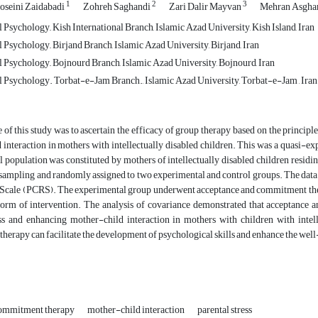
1
2
3
seini Zaidabadi
Zohreh Saghandi
Zari Dalir Mayvan
Mehran Asgha
Psychology,, Kish International Branch, Islamic Azad University, Kish Island, Iran
Psychology,, Birjand Branch, Islamic Azad University, Birjand, Iran
 Psychology,, Bojnourd Branch, Islamic Azad University, Bojnourd, Iran
 Psychology. Torbat-e-Jam Branch., Islamic Azad University, Torbat-e-Jam , Iran
 of this study was to ascertain the efficacy of group therapy based on the princi
interaction in mothers with intellectually disabled children. This was a quasi-exp
al population was constituted by mothers of intellectually disabled children residin
ampling and randomly assigned to two experimental and control groups. The data w
Scale (PCRS). The experimental group underwent acceptance and commitment therapy
form of intervention. The analysis of covariance demonstrated that acceptance a
ess and enhancing mother-child interaction in mothers with children with intell
erapy can facilitate the development of psychological skills and enhance the well-
commitment therapy
mother-child interaction
parental stress