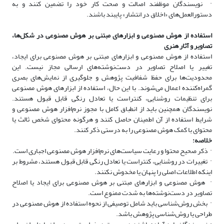
·
نویسندگان موظفند اصالت و صحت کار خود را تضمین کنند و به
دستورالعمل‌های «اخلاق در انتشار» پایبند باشند
.
استفاده از هوش مصنوعی و ابزارهای مبتنی بر هوش مصنوعی در شکل‌ها،
تصاویر و آثار هنری
استفاده از هوش مصنوعی و ابزارهای مبتنی بر هوش مصنوعی برای ایجاد،
تغییر یا اصلاح تصاویر در دست‌نوشته‌های ارسالی مجاز نیست. این
محدودیت‌ها برای حفظ شفافیت پژوهش و جلوگیری از نمایش‌های بصری
گمراه‌کننده اعمال می‌شوند. با این حال، استفاده از ابزارهای هوش مصنوعی
برای تنظیمات روشنایی، کنتراست یا تعادل رنگی قابل قبول هستند.
نویسندگان همچنین باید از انطباق کامل با مجوز نرم‌افزار هوش مصنوعی و
شرایط استفاده از آن اطمینان حاصل کنند و هرگونه محتوای شخص ثالث یا
محتوای با کمک هوش مصنوعی را به درستی ذکر کنند
.
خلاصه
:
·
ذکر صحیح محتوا و رعایت سیاست‌های نرم‌افزار هوش مصنوعی اجباری است
.
·
تغییرات در روشنایی، کنتراست یا تعادل رنگی قابل قبول هستند، مشروط بر
اینکه اطلاعات اصلی را پنهان یا مخدوش نکنند
.
·
هوش مصنوعی و ابزارهای مبتنی بر هوش مصنوعی برای ایجاد یا اصلاح
تصاویر در دست‌نوشته‌ها به شدت ممنوع است
.
·
بخش روش‌شناسی باید شامل توصیفی از نحوه استفاده از هوش مصنوعی در
طراحی یا روش‌شناسی پژوهش باشد
.