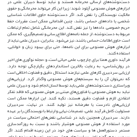
دست‌نوشته‌های ارسالی محرمانه هستند و نباید توسط دبیران علمی در
ابزارهای هوش مصنوعی آپلود شوند؛ زیرا این کار می‌تواند محرمانگی و حقوق
مالکیت نویسندگان را نقض کند. اگر دست‌نوشته حاوی اطلاعات شناسایی
شخصی یا داده‌های حساس باشد، چنین اقداماتی ممکن است مقررات حفظ
حریم خصوصی داده‌ها را نیز نقض کند. این محرمانگی شامل تمام ارتباطات
مربوط به دست‌نوشته، از جمله نامه‌های اطلاع‌رسانی و تصمیم‌گیری، که ممکن
است حاوی اطلاعات حساس باشند، نیز می‌شود. بنابراین، دبیران علمی نباید از
ابزارهای هوش مصنوعی برای این نامه‌ها، حتی برای بهبود زبان و خوانایی،
استفاده کنند
.
فرآیند داوری همتا برای چارچوب علمی حیاتی است، و «
مجله نوآوری های اخیر
در روان‌شناسی»
به رعایت بالاترین استانداردهای یکپارچگی توجه دارد.
ارزیابی سردبیری کارهای علمی نیازمند استدلال دقیق و قضاوت اخلاقی است
که نمی‌توان آن را به سیستم‌های هوش مصنوعی واگذار کرد. ارزیابی‌های
ویراستاری دست‌نوشته‌های علمی باید توسط انسان‌ انجام شود و دبیران علمی
نباید به هوش مصنوعی یا فناوری‌های مبتنی بر هوش مصنوعی که فاقد تفکر
انتقادی لازم و قضاوت دقیق هستند، تکیه کنند. این ابزارها ممکن است
ارزیابی‌های نادرست یا مغرضانه نیز تولید کنند. در نهایت، سردبیران
مسئولیت کامل فرآیند علمی، تصمیمات نهایی و ارتباط با نویسندگان را بر عهده
دارند. سردبیران همچنین باید در شناسایی نقض‌های احتمالی سیاست در
مورد استفاده از هوش مصنوعی هوشیار باشند و نسبت به روزآمدسازی
مستمر دستورالعمل ها و سیاست های خود در این زمینه اقدام کنند. اگر
سردبیر به هرگونه نقض سیاست‌های هوش مصنوعی توسط نویسنده یا داور