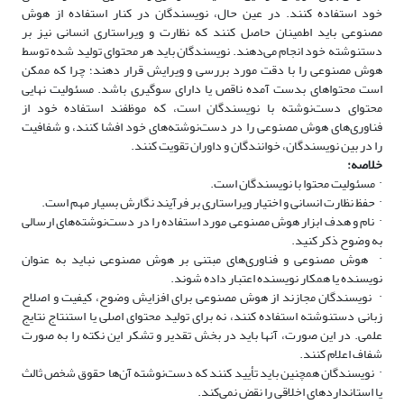
خود استفاده کنند. در عین حال، نویسندگان در کنار استفاده از هوش
مصنوعی باید اطمینان حاصل کنند که نظارت و ویراستاری انسانی نیز بر
دستنوشته خود انجام می‌دهند. نویسندگان باید هر محتوای تولید شده توسط
هوش مصنوعی را با دقت مورد بررسی و ویرایش قرار دهند؛ چرا که ممکن
است محتواهای بدست آمده ناقص یا دارای سوگیری باشد. مسئولیت نهایی
محتوای دست‌نوشته با نویسندگان است، که موظفند استفاده خود از
فناوری‌های هوش مصنوعی را در دست‌نوشته‌های خود افشا کنند، و شفافیت
را در بین نویسندگان، خوانندگان و داوران تقویت کنند
.
خلاصه
:
·
مسئولیت محتوا با نویسندگان است
.
·
حفظ نظارت انسانی و اختیار ویراستاری بر فرآیند نگارش بسیار مهم است
.
·
نام و هدف ابزار هوش مصنوعی مورد استفاده را در دست‌نوشته‌های ارسالی
به وضوح ذکر کنید
.
·
هوش مصنوعی و فناوری‌های مبتنی بر هوش مصنوعی نباید به عنوان
نویسنده یا همکار نویسنده اعتبار داده شوند
.
·
نویسندگان مجازند از هوش مصنوعی برای افزایش وضوح، کیفیت و اصلاح
زبانی دستنوشته استفاده کنند، نه برای تولید محتوای اصلی یا استنتاج نتایج
علمی. در این صورت، آنها باید در بخش تقدیر و تشکر این نکته را به صورت
شفاف اعلام کنند
.
·
نویسندگان همچنین باید تأیید کنند که دست‌نوشته آن‌ها حقوق شخص ثالث
یا استانداردهای اخلاقی را نقض نمی‌کند
.