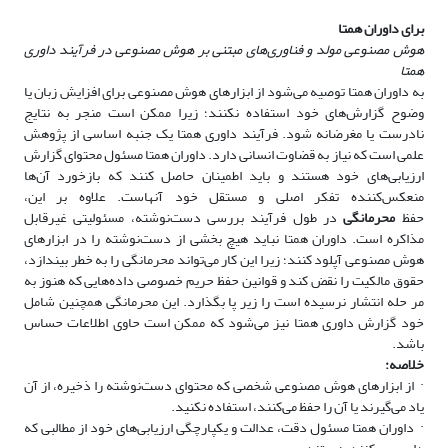
برای داوران همتا
هوش مصنوعی مولد و فناوری‌های مبتنی بر هوش مصنوعی در فرآیند داوری
همتا
به داوران همتا توصیه می‌شود از ابزارهای هوش مصنوعی برای افزایش زبان یا
وضوح گزارش‌های خود استفاده نکنند؛ زیرا ممکن است منجر به نتایج
نادرست یا مغرضانه شود. فرآیند داوری همتا یک جنبه اساسی از پژوهش
علمی است که نیاز به قضاوت انسانی دارد. داوران همتا مسئول محتوای گزارش
ارزیابی‌های خود هستند و باید اطمینان حاصل کنند که بازخورد آن‌ها
منعکس‌کننده تفکر اصلی و مستقل خود آنهاست. علاوه بر این،
حفظ
محرمانگی
در طول فرآیند بررسی دست‌نوشته، مسئولیتی غیرقابل
مذاکره است. داوران همتا نباید هیچ بخشی از دست‌نوشته را در ابزارهای
هوش مصنوعی آپلود کنند؛ زیرا این کار می‌تواند محرمانگی را به خطر بیندازد،
حقوق مالکیت را نقض کند و قوانین حفظ حریم خصوصی داده‌هایی که هنوز به
مر حله انتشار نرسیده است را زیر پا بگذارد. این محرمانگی همچنین شامل
خود گزارش داوری همتا نیز می‌شود که ممکن است حاوی اطلاعات حساس
باشد
.
خلاصه
:
·
از ابزارهای هوش مصنوعی شخصی که محتوای دست‌نوشته را ذخیره، از آن
یاد می‌گیرند یا آن را حفظ می‌کنند، استفاده نکنید
.
·
داوران همتا مسئول دقت، عدالت و یکپارچگی ارزیابی‌های خود از مطالبی که