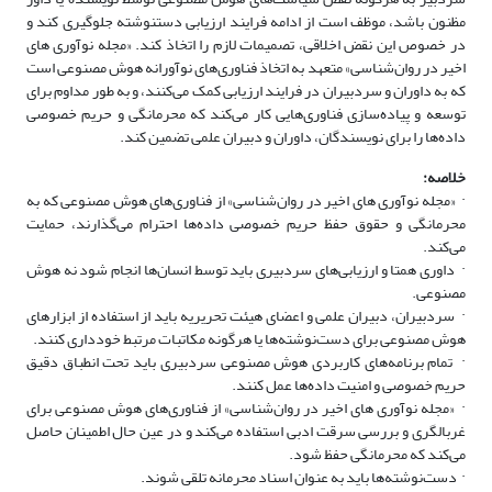
مظنون باشد، موظف است از ادامه فرایند ارزیابی دستنوشته جلوگیری کند و
در خصوص این نقض اخلاقی، تصمیمات لازم را اتخاذ کند. «
مجله نوآوری های
اخیر در روان‌شناسی»
متعهد به اتخاذ فناوری‌های نوآورانه هوش مصنوعی است
که به داوران و سردبیران در فرایند ارزیابی کمک می‌کنند، و به طور مداوم برای
توسعه و پیاده‌سازی فناوری‌هایی کار می‌کند که محرمانگی و حریم خصوصی
داده‌ها را برای نویسندگان، داوران و دبیران علمی تضمین کند
.
خلاصه
:
·
«
مجله نوآوری های اخیر در روان‌شناسی»
از فناوری‌های هوش مصنوعی که به
محرمانگی و حقوق حفظ حریم خصوصی داده‌ها احترام می‌گذارند، حمایت
می‌کند
.
·
داوری همتا و ارزیابی‌های سردبیری باید توسط انسان‌ها انجام شود نه هوش
مصنوعی
.
·
سردبیران، دبیران علمی و اعضای هیئت تحریریه باید از استفاده از ابزارهای
هوش مصنوعی برای دست‌نوشته‌ها یا هرگونه مکاتبات مرتبط خودداری کنند
.
·
تمام برنامه‌های کاربردی هوش مصنوعی سردبیری باید تحت انطباق دقیق
حریم خصوصی و امنیت داده‌ها عمل کنند
.
·
«
مجله نوآوری های اخیر در روان‌شناسی»
از فناوری‌های هوش مصنوعی برای
غربالگری و بررسی سرقت ادبی استفاده می‌کند و در عین حال اطمینان حاصل
می‌کند که محرمانگی حفظ شود
.
·
دست‌نوشته‌ها باید به عنوان اسناد محرمانه تلقی شوند
.