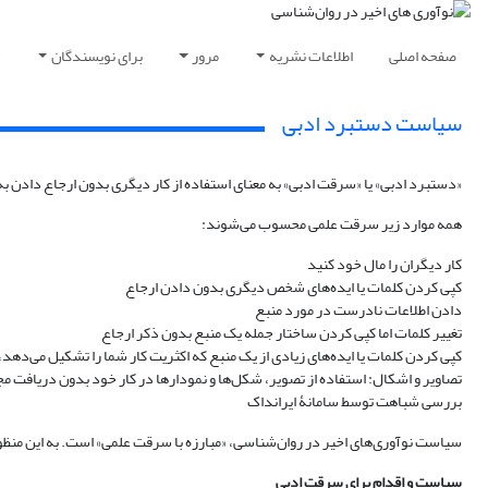
صفحه اصلی
اطلاعات نشریه
مرور
برای نویسندگان
د
سیاست دستبرد ادبی
«دستبرد ادبی» یا «سرقت ادبی» به معنای استفاده از کار دیگری بدون ارجاع دادن به
همه موارد زیر سرقت علمی محسوب می‌شوند:
کار دیگران را مال خود کنید
کپی کردن کلمات یا ایده‌های شخص دیگری بدون دادن ارجاع
دادن اطلاعات نادرست در مورد منبع
تغییر کلمات اما کپی کردن ساختار جمله یک منبع بدون ذکر ارجاع
کپی کردن کلمات یا ایده‌های زیادی از یک منبع که اکثریت کار شما را تشکیل می‌دهد، 
تصاویر و اشکال: استفاده از تصویر، شکل‌ها و نمودارها در کار خود بدون دریافت مج
بررسی شباهت توسط سامانۀ ایرانداک
سیاست نوآوری‌های اخیر در روان‌شناسی، «مبارزه با سرقت علمی» است. به این منظو
سیاست و اقدام برای سرقت ادبی