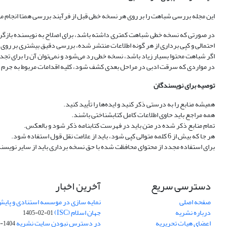
این مجله بررسی شباهت را بر روی هر نسخه خطی قبل از فرآیند بررسی همتا انجام 
در صورتی که نسخه خطی شباهت کمتری داشته باشد، برای اصلاح به نویسنده بازگردا
احتمالی و کپی برداری از هر گونه اطلاعات منتشر شده، بررسی دقیق بیشتری بر رو
اگر شباهت محتوا بسیار زیاد باشد، نسخه خطی رد می‌شود و نمی‌توان آن را برای تجد
در مواردی که سرقت ادبی در مراحل بعدی کشف شود، کلیه اقدامات مربوط به جرم
توصیه برای نویسندگان
همیشه منابع را به درستی ذکر کنید و ایده‌ها را تأیید کنید.
همه مراجع باید حاوی اطلاعات کامل کتابشناختی باشند.
تمام منابع ذکر شده در متن باید در فهرست کتابنامه ذکر شود و بالعکس.
هر جا که بیش از 6 کلمه متوالی کپی شود، باید از علامت نقل قول استفاده شود.
برای استفاده مجدد از محتوای محافظت شده با حق نسخه برداری باید از سایر نویسن
دسترسی سریع
آخرین اخبار
صفحه اصلی
نمایه سازی در موسسه استنادی و پایش 
درباره نشریه
جهان اسلام (ISC)
1405-02-01
اعضای هیات تحریریه
در دسترس نبودن سایت نشریه
1404-04-09