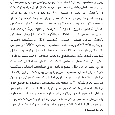
ریزی و حساسیت به طرد انجام شد. روش پژوهش توصیفی– همبستگی
بود و جامعه آماری شامل کلیه‌ی افرادی بود که از طریق فراخوان شرکت
در پژوهش، در پاییز و زمستان ۱۴۰۲ به تعداد ۳۵۷ نفر به مرکز
روان‌شناسی پذیرش و تعهد در شهر تهران مراجعه کرده بودند. از
جامعه مذکور، به روش نمونه گیری هدفمند، تعداد ۸۲ نفر با تشخیص
اختلال شخصیت مرزی (حدود ۲۳ درصد از داوطلبین) طی مصاحبه
بالینی بر اساس DSM 5-TR غربالگری شدند. ابزارهای سنجش
پژوهش شامل مقیاس احساس شکست (DS)، پرسشنامه اجتناب
تجربه‌ای (MEAQ)، پرسشنامه حساسیت به طرد (RSQ) و مقیاس
تکانشگری بارت (BIS-11) بود. داده‌ها با تحلیل رگرسیون تحلیل
شدند. یافته‌ها نشان داد، الگوی به تعویق انداختن و حساسیت به طرد،
پیش بینی کننده‌های احساس شکست مبتلایان به اختلال شخصیت
مرزی است. با این حال، عدم برنامه ریزی نتوانست احساس شکست
افراد دارای اختلال شخصیت مرزی را پیش بینی کند. از این یافته‌ها
می‌توان استنباط کرد، افراد دارای اختلال شخصیت مرزی در زمان
مناسب انجام یک کار، آن را انجام نمی‌دهند و این موضوع به خودی خود
می‌تواند احساس شکست خورده بودن را در آنها ایجاد کند و این امر
ارتباطی با عدم برنامه ریزی کردن آنها ندارد. همچنین حساسیت به طرد
واکنش‌های نامناسب را در تعاملات روزمره آنها ایجاد می‌کند که روابط
بین فردی آنها را تحت الشعاع قرار داده و احساس شکست برای فرد
تجربه می‌شود.