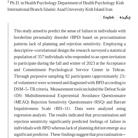
2
Ph.D. in Health Psychology, Department of Health Psychology, Kish
International Branch, Islamic Azad University, Kish Island, Iran
چکیده
English
This study aimed to predict the sense of failure in individuals with
borderline personality disorder (BPD) based on procrastination
patterns, lack of planning, and rejection sensitivity. Employing a
descriptive-correlational design, the research surveyed a statistical
population of 357 individuals who responded to an open invitation
to participate during the fall and winter of 2023 at the Acceptance
and Commitment Psychological Service Center in Tehran.
Through purposive sampling, 82 participants (approximately 23%
of volunteers) were screened and diagnosed with BPD according to
DSM-5-TR criteria. Measurement tools included the Defeat Scale
(DS), Multidimensional Experiential Avoidance Questionnaire
(MEAQ), Rejection Sensitivity Questionnaire (RSQ), and Barratt
Impulsiveness Scale (BIS-11). Data were analyzed using
regression analysis. The results indicated that procrastination and
rejection sensitivity significantly predicted feelings of failure in
individuals with BPD, whereas lack of planning did not emerge as a
significant predictor. These findings suggest that procrastination—