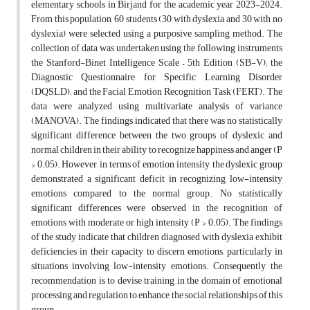
elementary schools in Birjand for the academic year 2023-2024.
From this population, 60 students (30 with dyslexia and 30 with no
dyslexia) were selected using a purposive sampling method. The
collection of data was undertaken using the following instruments
the Stanford-Binet Intelligence Scale – 5th Edition (SB-V); the
Diagnostic Questionnaire for Specific Learning Disorder
(DQSLD); and the Facial Emotion Recognition Task (FERT). The
data were analyzed using multivariate analysis of variance
(MANOVA). The findings indicated that there was no statistically
significant difference between the two groups of dyslexic and
normal children in their ability to recognize happiness and anger (P
> 0.05). However, in terms of emotion intensity, the dyslexic group
demonstrated a significant deficit in recognizing low-intensity
emotions compared to the normal group. No statistically
significant differences were observed in the recognition of
emotions with moderate or high intensity (P > 0.05). The findings
of the study indicate that children diagnosed with dyslexia exhibit
deficiencies in their capacity to discern emotions, particularly in
situations involving low-intensity emotions. Consequently, the
recommendation is to devise training in the domain of emotional
processing and regulation to enhance the social relationships of this
group.