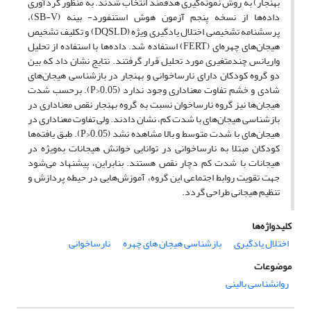
بهنجار) به روش نمونه‌گیری هدفمند انتخاب شدند. به منظور گردآوری
داده‌ها از نسخه پنجم آزمون هوش استنفورد- بینه (SB-V)،
پرسشنامه تشخیصی ِاختلال یادگیری ویژه (DQSLD) و تکلیف تشخیص
هیجان‌های چهره‌ای (FERT) استفاده شد. داده‌ها با استفاده از تحلیل
واریانس چندمتغیری مورد تحلیل قرار گرفتند. نتایج نشان داد که بین
دو گروه کودکان دارای نارساخوانی و بهنجار در بازشناسی هیجان‌های
شادی و خشم تفاوت معناداری وجود ندارد (0.05<P). برحسب شدت
هیجان‌ها نیز گروه نارساخوان نسبت به گروه بهنجار نقص معناداری در
بازشناسی هیجان‌های با شدت کم، نشان دادند. ولی تفاوت معناداری در
هیجان‌های با شدت متوسط و بالا مشاهده نشد (0.05<P). طبق یافته‌ها
کودکان مبتلا به نارساخوانی در توانایی خوانش هیجانات به‌ویژه در
هیجانات با شدت کم دچار نقص هستند. بنابراین، پیشنهاد می‌شود
جهت تقویت روابط اجتماعی این گروه، آموزش‌هایی در حیطه پردازش و
تنظیم هیجانی طراحی گردد.
کلیدواژه‌ها
اختلال یادگیری
بازشناسی هیجان های چهره‌
نارساخوانی
موضوعات
روانشناسی بالینی