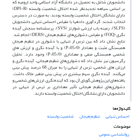
دانشجویان شاغل به تحصیل در دانشگاه آزاد اسلامی واحد ارومیه که
بر اساس سیاهه تجدیدنظر شده اختلال شخصیت وابسته (DPI-R)
دارای نشانگان اختلال شخصیت وابسته بودند، به صورت در دسترس
انتخاب شدند. گردآوری داده­ها با مقیاس احساس تنهایی دانشجویان
(SLFS)، زمینه یاب ارزشی شوارتز (SVS)، پرسشنامه سنجش آینده
نگری (FOQ) و مقیاس دشواری‌های تنظیم هیجان (DERS) انجام شد.
نتایج نشان داد که بین ترس از تنهایی با دشواری در تنظیم هیجان
همبستگی مثبت و معنادار (05/0>P) و با آینده نگری و ارزش های
شخصی همبستگی منفی و معناداری (05/0>P) وجود دارد. تحلیل
رگرسیون نیز نشان داد که دشواری‌های تنظیم هیجانی، آینده نگری و
ارزش های شخصی، ترس از تنهایی را به میزان 68 درصد پیش بینی
می‌کنند. آینده نگری سهم بیشتری در پیش بینی متغیر ملاک داشت.
یافته‌های این پژوهش گویای آن بود که آینده‌نگری، ارزش‌های شخصی و
دشواری‌های تنظیم هیجانی تأثیر معناداری بر ترس از تنهایی در
دانشجویان دارای نشانگان اختلال شخصیت وابسته دارند.
کلیدواژه‌ها
احساس تنهایی
تنظیم هیجان
شخصیت وابسته
موضوعات
روانشناسی عمومی