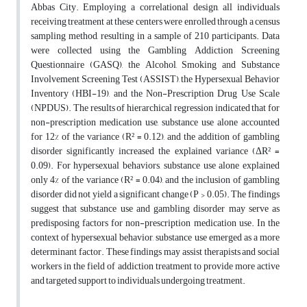
Abbas City. Employing a correlational design, all individuals
receiving treatment at these centers were enrolled through a census
sampling method, resulting in a sample of 210 participants. Data
were collected using the Gambling Addiction Screening
Questionnaire (GASQ), the Alcohol, Smoking and Substance
Involvement Screening Test (ASSIST), the Hypersexual Behavior
Inventory (HBI-19), and the Non-Prescription Drug Use Scale
(NPDUS). The results of hierarchical regression indicated that for
non-prescription medication use, substance use alone accounted
for 12% of the variance (R² = 0.12), and the addition of gambling
disorder significantly increased the explained variance (ΔR² =
0.09). For hypersexual behaviors, substance use alone explained
only 4% of the variance (R² = 0.04), and the inclusion of gambling
disorder did not yield a significant change (P > 0.05). The findings
suggest that substance use and gambling disorder may serve as
predisposing factors for non-prescription medication use. In the
context of hypersexual behavior, substance use emerged as a more
determinant factor. These findings may assist therapists and social
workers in the field of addiction treatment to provide more active
and targeted support to individuals undergoing treatment.