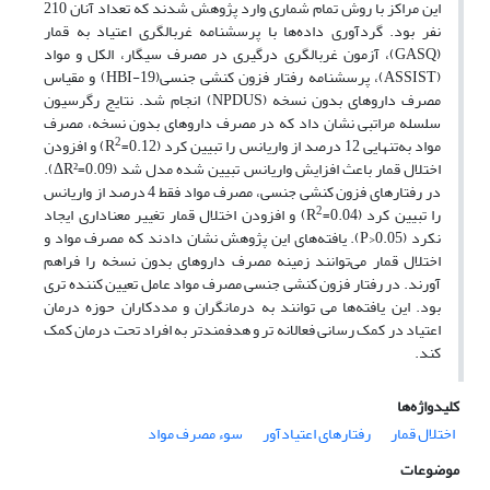
این مراکز با روش تمام شماری وارد پژوهش شدند که تعداد آنان 210
نفر بود. گردآوری داده‌ها با پرسشنامه غربالگری اعتیاد به قمار
(GASQ)، آزمون غربالگری درگیری در مصرف سیگار، الکل و مواد
(ASSIST)، پرسشنامه رفتار فزون کنشی جنسی(HBI-19) و مقیاس
مصرف داروهای بدون نسخه (NPDUS) انجام شد. نتایج رگرسیون
سلسله مراتبی نشان داد که در مصرف داروهای بدون نسخه، مصرف
2
مواد به‌تنهایی 12 درصد از واریانس را تبیین کرد (0.12=R
) و افزودن
اختلال قمار باعث افزایش واریانس تبیین شده مدل شد (0.09=ΔR²).
در رفتارهای فزون کنشی جنسی، مصرف مواد فقط 4 درصد از واریانس
2
را تبیین کرد (0.04=R
) و افزودن اختلال قمار تغییر معناداری ایجاد
نکرد (0.05<P). یافته‌های این پژوهش نشان دادند که مصرف مواد و
اختلال قمار می‌توانند زمینه مصرف داروهای بدون نسخه را فراهم
آورند. در رفتار فزون کنشی جنسی مصرف مواد عامل تعیین کننده تری
بود. این یافته‌ها می توانند به درمانگران و مددکاران حوزه درمان
اعتیاد در کمک رسانی فعالانه تر و هدفمندتر به افراد تحت درمان کمک
کند.
کلیدواژه‌ها
اختلال قمار
رفتارهای اعتیادآور
سوء مصرف مواد
موضوعات