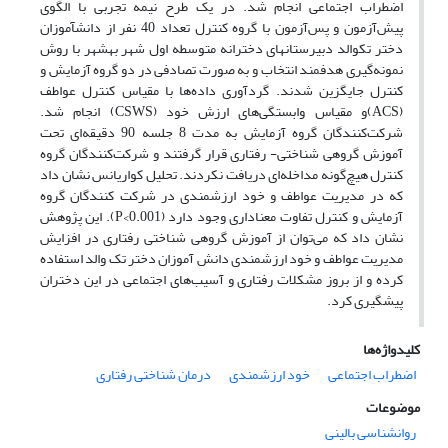
اضطراب اجتماعی انجام شد. در یک طرح نیمه تجربی با الگوی
پیش‌آزمون و پس‌آزمون با گروه کنترل تعداد 40 نفر از دانش­آموزان
دختر تک­والد دبیرستان­های دخترانه متوسطه اول شهر بهشهر با روش
نمونه‌گیری هدفمند انتخاب و به صورت ‌تصادفی در دو گروه آزمایش و
کنترل جایگزین شدند. گردآوری داده‌ها با مقیاس کنترل عواطف
(ACS)و مقیاس وابستگی‌های ارزش خود (CSWS) انجام شد.
شرکت‌کنندگان گروه آزمایش به مدت 8 جلسه 90 دقیقه‌ای تحت
آموزش گروهی شناختی- رفتاری قرار گرفتند و شرکت‌کنندگان گروه
کنترل هیچ‌گونه مداخله‌ای دریافت نکردند. تحلیل کواریانس نشان داد
که در مدیریت عواطف و خود ارزشمندی در شرکت کنندگان گروه
آزمایش و کنترل تفاوت معناداری وجود دارد (0.001>P). این پژوهش
نشان داد که می‌توان از آموزش گروهی شناختی رفتاری در افزایش
مدیریت عواطف و خود ارزشمندی دانش آموزان دختر تک والد استفاده
کرده و از بروز مشکلات رفتاری و آسیب‌های اجتماعی در این دختران
پیشگیری کرد.
کلیدواژه‌ها
اضطراب اجتماعی
خود ارزشمندی
درمان شناختی رفتاری
موضوعات
روانشناسی بالینی