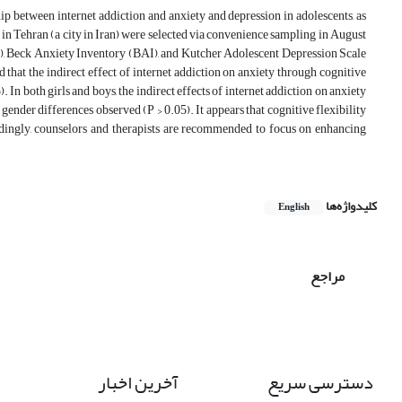
hip between internet addiction and anxiety and depression in adolescents, as
g in Tehran (a city in Iran) were selected via convenience sampling in August
I), Beck Anxiety Inventory (BAI), and Kutcher Adolescent Depression Scale
at the indirect effect of internet addiction on anxiety through cognitive
). In both girls and boys, the indirect effects of internet addiction on anxiety
gender differences observed (P > 0.05). It appears that cognitive flexibility
rdingly, counselors and therapists are recommended to focus on enhancing
کلیدواژه‌ها
English
مراجع
دسترسی سریع
آخرین اخبار