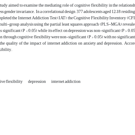
tudy aimed to examine the mediating role of cognitive flexibility in the relations
sess gender invariance. In a correlational design, 377 adolescents aged 12–18 residin
leted the Internet Addiction Test (IAT), the Cognitive Flexibility Inventory (CF
ti-group analysis using the partial least squares approach (PLS-MGA) revealed th
s significant (P < 0.05), while its effect on depression was non-significant (P > 0.05
n through cognitive flexibility were non-significant (P > 0.05), with no significant 
the quality of the impact of internet addiction on anxiety and depression. Acco
ibility.
ive flexibility
depression
internet addiction