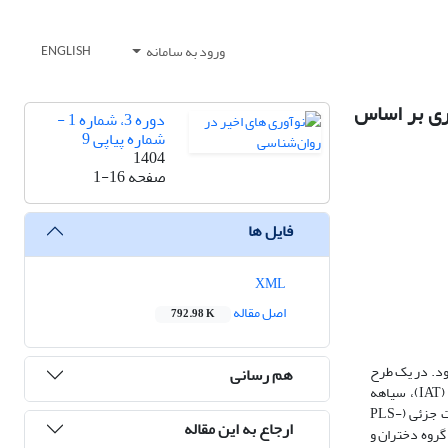
ورود به سامانه
ENGLISH
یری بر اساس
دوره 3، شماره 1 -
شماره پیاپی 9
1404
صفحه
1-16
فایل ها
XML
اصل مقاله
792.98 K
ود. در یک طرح
هم رسانی
همبستگی تعداد 377 نفر از نوجوانان ۱۲ تا ۱۸ ساله ساکن شهر تهران در مردادماه 1403 با روش نمونه‌گیری در دسترس انتخاب شده و آزمون اعتیاد اینترنتی (IAT)، سیاهه
انعطاف‌پذیری شناختی (CFI)، سیاهه اضطراب بک (BAI) و مقیاس افسردگی نوجوانان کوتچر (KADS) را تکمیل کردند. تحلیل چندگروهی با رویکرد حداقل مربعات جزئی (PLS-
ارجاع به این مقاله
اختی بر اضطراب معنادار (05/0>P) و بر افسردگی غیر معنادار است (0.05<P). در هر دو گروه دختران و