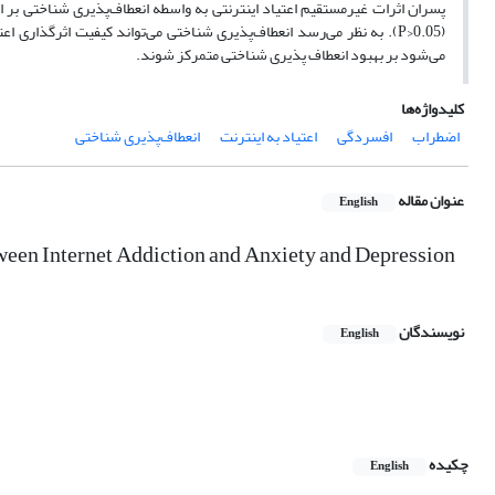
(0.05<P). به نظر می‌رسد انعطاف‌پذیری شناختی می‌تواند کیفیت اثرگذار
می‌شود بر بهبود انعطاف پذیری شناختی متمرکز شوند.
کلیدواژه‌ها
اضطراب
افسردگی
اعتیاد به اینترنت
انعطاف‌پذیری شناختی
عنوان مقاله
English
tween Internet Addiction and Anxiety and Depression
نویسندگان
English
چکیده
English