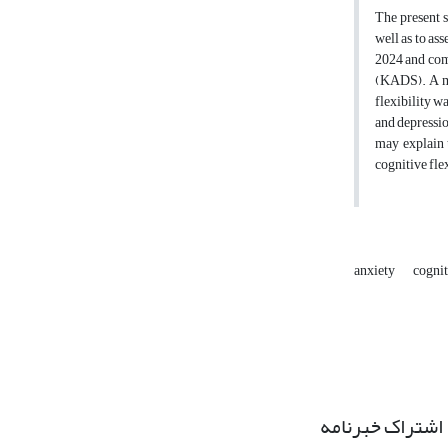
The present s
well as to as
2024 and comp
(KADS). A mul
flexibility wa
and depressio
may explain 
cognitive flex
anxiety
cognit
اشتراک خبرنامه